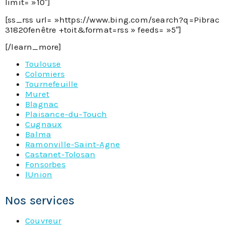
limit= »10″]
[ss_rss url= »https://www.bing.com/search?q=Pibrac
31820fenêtre +toit&format=rss » feeds= »5″]
[/learn_more]
Toulouse
Colomiers
Tournefeuille
Muret
Blagnac
Plaisance-du-Touch
Cugnaux
Balma
Ramonville-Saint-Agne
Castanet-Tolosan
Fonsorbes
lUnion
Nos services
Couvreur