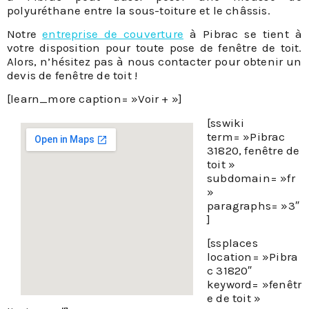
polyuréthane entre la sous-toiture et le châssis.
Notre
entreprise de couverture
à Pibrac se tient à
votre disposition pour toute pose de fenêtre de toit.
Alors, n’hésitez pas à nous contacter pour obtenir un
devis de fenêtre de toit !
[learn_more caption= »Voir + »]
[sswiki
term= »Pibrac
31820, fenêtre de
toit »
subdomain= »fr
»
paragraphs= »3″
]
[ssplaces
location= »Pibra
c 31820″
keyword= »fenêtr
e de toit »