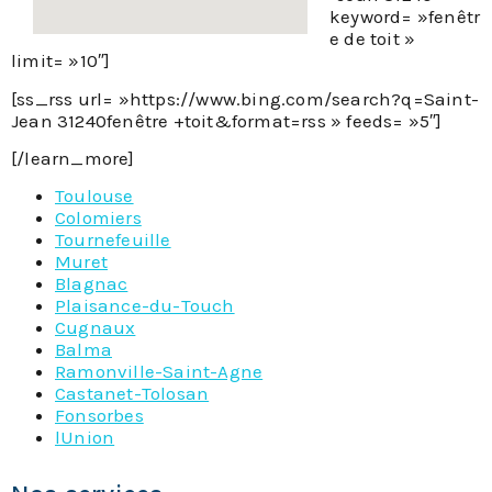
keyword= »fenêtr
e de toit »
limit= »10″]
[ss_rss url= »https://www.bing.com/search?q=Saint-
Jean 31240fenêtre +toit&format=rss » feeds= »5″]
[/learn_more]
Toulouse
Colomiers
Tournefeuille
Muret
Blagnac
Plaisance-du-Touch
Cugnaux
Balma
Ramonville-Saint-Agne
Castanet-Tolosan
Fonsorbes
lUnion