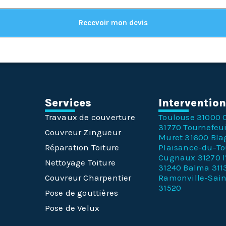
Recevoir mon devis
Services
Interventio
Travaux de couverture
Toulouse 31000
31770
Tournefeui
Couvreur Zingueur
Muret 31600
Bla
Réparation Toiture
Plaisance-du-T
Cugnaux 31270
Nettoyage Toiture
31240
Balma 311
Couvreur Charpentier
Ramonville-Sai
31520
Pose de gouttières
Pose de Velux