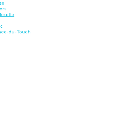
se
ers
feuille
ac
nce-du-Touch