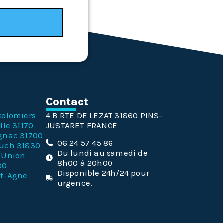
n
Contact
Colomiers
4 B RTE DE LEZAT 31860 PINS-
lle 31170
JUSTARET FRANCE
gnac 31700
06 24 57 45 86
ouch 31830
Du lundi au samedi de
l’Union
8h00 à 20h00
30
Disponible 24h/24 pour
nt-Agne
urgence.