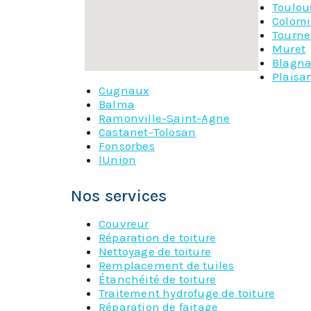
Toulou
Colomi
Tourne
Muret
Blagn
Plaisa
Cugnaux
Balma
Ramonville-Saint-Agne
Castanet-Tolosan
Fonsorbes
lUnion
Nos services
Couvreur
Réparation de toiture
Nettoyage de toiture
Remplacement de tuiles
Étanchéité de toiture
Traitement hydrofuge de toiture
Réparation de faitage