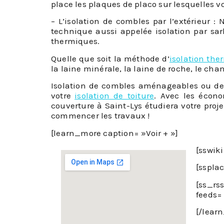
place les plaques de placo sur lesquelles vo
– L’isolation de combles par l’extérieur
technique aussi appelée isolation par sa
thermiques.
Quelle que soit la méthode d’
isolation th
la laine minérale, la laine de roche, le cha
Isolation de combles aménageables ou de c
votre
isolation de toiture
. Avec les écono
couverture à Saint-Lys étudiera votre pro
commencer les travaux !
[learn_more caption= »Voir + »]
[sswik
[sspla
[ss_rs
feeds= 
[/lear