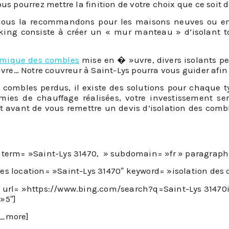
us pourrez mettre la finition de votre choix que ce soit 
 : Nous la recommandons pour les maisons neuves ou en
rking consiste à créer un « mur manteau » d’isolant to
ermique des combles
mise en � »uvre, divers isolants p
nvre… Notre couvreur à Saint-Lys pourra vous guider afin 
ombles perdus, il existe des solutions pour chaque typ
mies de chauffage réalisées, votre investissement se
jet avant de vous remettre un devis d’isolation des com
i term= »Saint-Lys 31470, » subdomain= »fr » paragraph
ces location= »Saint-Lys 31470″ keyword= »isolation des 
s url= »https://www.bing.com/search?q=Saint-Lys 3147
»5″]
n_more]