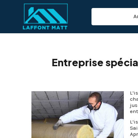
A
Isolation de co
Entreprise spécia
L’i
cha
ju
ent
L’i
Sai
Apr