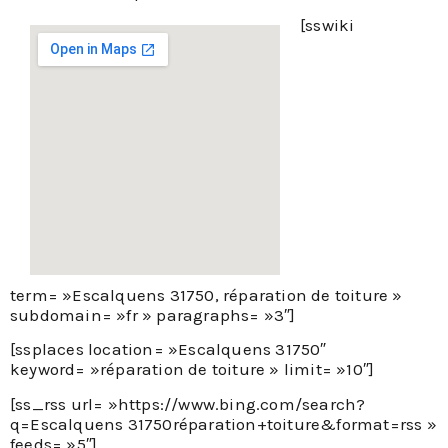
[sswiki
term= »Escalquens 31750, réparation de toiture »
subdomain= »fr » paragraphs= »3″]
[ssplaces location= »Escalquens 31750″
keyword= »réparation de toiture » limit= »10″]
[ss_rss url= »https://www.bing.com/search?
q=Escalquens 31750réparation+toiture&format=rss »
feeds= »5″]