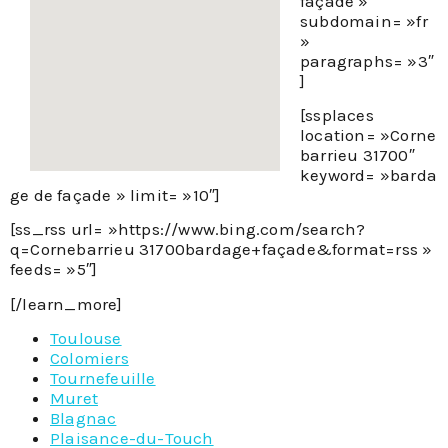
façade »
subdomain= »fr
»
paragraphs= »3″
]
[ssplaces
location= »Corne
barrieu 31700″
keyword= »barda
ge de façade » limit= »10″]
[ss_rss url= »https://www.bing.com/search?
q=Cornebarrieu 31700bardage+façade&format=rss »
feeds= »5″]
[/learn_more]
Toulouse
Colomiers
Tournefeuille
Muret
Blagnac
Plaisance-du-Touch