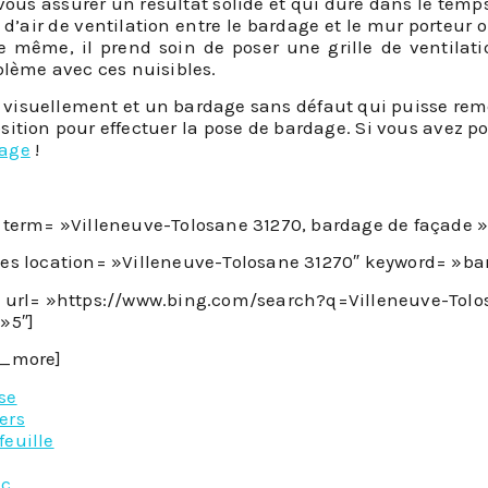
vous assurer un résultat solide et qui dure dans le temps
’air de ventilation entre le bardage et le mur porteur ou
 De même, il prend soin de poser une grille de ventil
blème avec ces nuisibles.
t visuellement et un bardage sans défaut qui puisse rem
osition pour effectuer la pose de bardage. Si vous avez p
dage
!
i term= »Villeneuve-Tolosane 31270, bardage de façade 
ces location= »Villeneuve-Tolosane 31270″ keyword= »bar
s url= »https://www.bing.com/search?q=Villeneuve-To
»5″]
n_more]
se
ers
feuille
ac