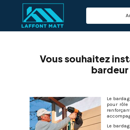
A
Bardage de faça
Vous souhaitez inst
bardeur 
Le bardage
pour rôle
renforça
accompagn
Le bardage