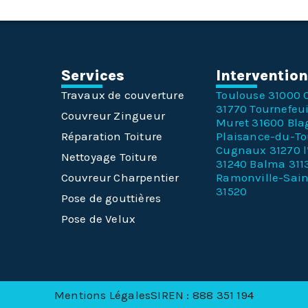
Services
Interventio
Travaux de couverture
Toulouse 31000
31770
Tournefeui
Couvreur Zingueur
Muret 31600
Bla
Réparation Toiture
Plaisance-du-T
Cugnaux 31270
Nettoyage Toiture
31240
Balma 311
Couvreur Charpentier
Ramonville-Sai
31520
Pose de gouttières
Pose de Velux
Mentions Légales
SIREN : 888 351 194