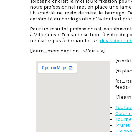
Tolosane choisit la meilleure fixation pour 
notre professionnel met en place une lame d
l’humidité ne reste derrière le bardage.
extrémité du bardage afin d’éviter tout pro
Pour un résultat professionnel, satisfaisan
à Villeneuve-Tolosane se tient à votre disp
n’hésitez pas à demander un
devis de bar
[learn_more caption= »Voir + »]
[sswik
[sspla
[ss_rs
feeds= 
[/lear
Toulou
Colomi
Tourne
Muret
Blagn