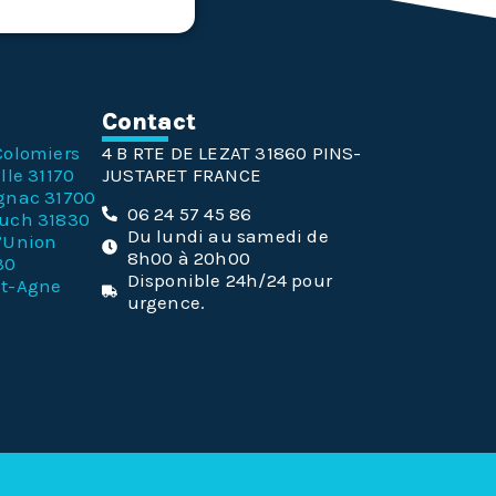
n
Contact
Colomiers
4 B RTE DE LEZAT 31860 PINS-
lle 31170
JUSTARET FRANCE
gnac 31700
06 24 57 45 86
ouch 31830
Du lundi au samedi de
l’Union
8h00 à 20h00
30
Disponible 24h/24 pour
nt-Agne
urgence.