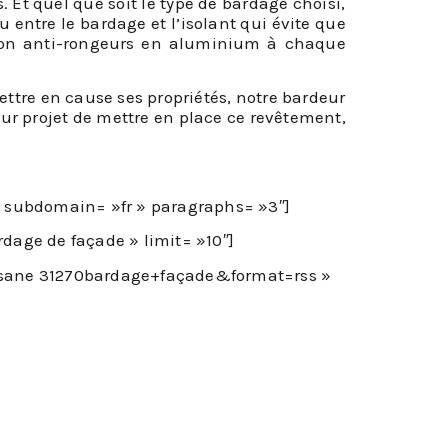
. Et quel que soit le type de bardage choisi,
 entre le bardage et l’isolant qui évite que
ation anti-rongeurs en aluminium à chaque
ettre en cause ses propriétés, notre bardeur
our projet de mettre en place ce revêtement,
» subdomain= »fr » paragraphs= »3″]
dage de façade » limit= »10″]
losane 31270bardage+façade&format=rss »