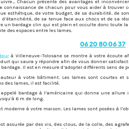
 cuivre… Chacun présente des avantages et inconvénie
 connaissance de chacun pour vous aider à trouver ce
vue esthétique, de votre budget, de sa durabilité, de s
 d’étanchéité, de sa tenue face aux chocs et de sa ré
e un bardage clin qui est plein et occulte donc toute la
nte des espaces entre les lames.
06 20 80 06 37
deur
à Villeneuve-Tolosane se montre à votre écoute afi
oduit qui saura y répondre afin de vous donner satisfacti
 bardage. Il est en mesure d’adopter différents sens de po
uteur à votre bâtiment. Les lames sont courtes et 
 des lames, il est facilité.
 appelé bardage à l’américaine qui donne une allure 
usqu’à 6 m de long.
t moderne à votre maison. Les lames sont posées à l’ob
st assurée par des vis, des clous, de la colle, des agraf