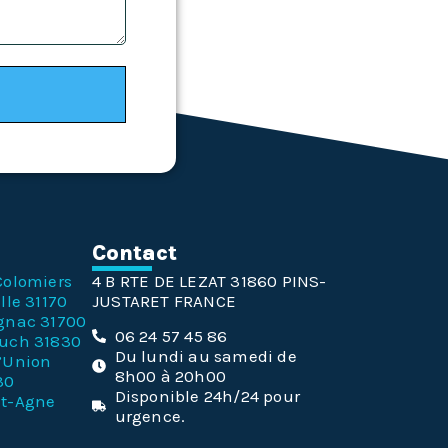
n
Contact
Colomiers
4 B RTE DE LEZAT 31860 PINS-
lle 31170
JUSTARET FRANCE
gnac 31700
06 24 57 45 86
ouch 31830
Du lundi au samedi de
l’Union
8h00 à 20h00
30
Disponible 24h/24 pour
nt-Agne
urgence.