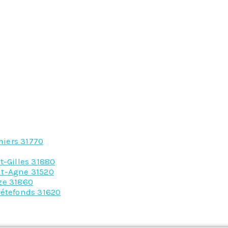
miers 31770
t-Gilles 31880
nt-Agne 31520
ze 31860
rétefonds 31620