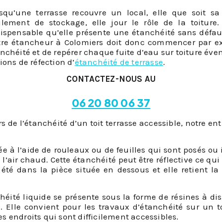
squ’une terrasse recouvre un local, elle que soit sa 
ulement de stockage, elle jour le rôle de la toiture
ispensable qu’elle présente une étanchéité sans défaut a
re étancheur à Colomiers doit donc commencer par exam
nchéité et de repérer chaque fuite d’eau sur toiture éven
ions de réfection d’
étanchéité de terrasse
.
CONTACTEZ-NOUS AU
06 20 80 06 37
rs de l’étanchéité d’un toit terrasse accessible, notre e
sée à l’aide de rouleaux ou de feuilles qui sont posés o
ir chaud. Cette étanchéité peut être réflective ce qui f
 été dans la pièce située en dessous et elle retient 
héité liquide se présente sous la forme de résines à disp
. Elle convient pour les travaux d’étanchéité sur un t
 endroits qui sont difficilement accessibles.