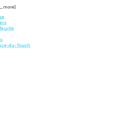
n_more]
se
ers
feuille
ac
nce-du-Touch