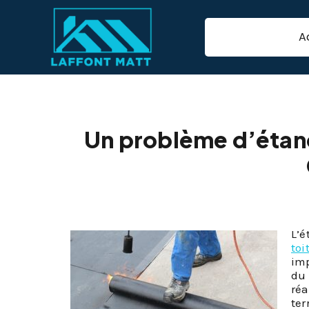
A
Étanchéité de to
Un problème d’étanch
L’é
toi
imp
du 
ré
ter