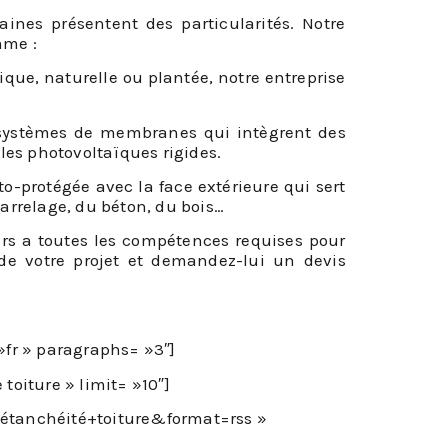
aines présentent des particularités. Notre
mme :
ique, naturelle ou plantée, notre entreprise
s systèmes de membranes qui intègrent des
es photovoltaïques rigides.
to-protégée avec la face extérieure qui sert
arrelage, du béton, du bois…
ers a toutes les compétences requises pour
 de votre projet et demandez-lui un devis
»fr » paragraphs= »3″]
toiture » limit= »10″]
0étanchéité+toiture&format=rss »