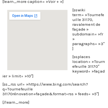
[learn_more caption= »Voir + »]
[sswiki
term= »Tournefe
uille 31170,
ravalement de
façade »
subdomain= »fr
»
paragraphs= »3″
]
[ssplaces
location= »Tourn
efeuille 31170″
keyword= »façad
ier » limit= »10″]
[ss_rss url= »https://www.bing.com/search?
q=Tournefeuille
31170rénovation+façade&format=rss » feeds= »5″]
[/learn_more]