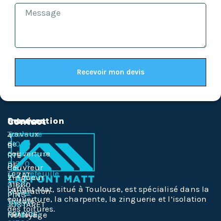
Recevoir mon devis
Services
Intervention
Contact
Travaux
Toulouse
4
de
31000
B
couverture
Colomiers
RTE
31770
DE
Couvreur
Tournefeuille
LEZAT
Zingueur
31170
31860
Laffont Mat, situé à Toulouse, est spécialisé dans la
Réparation
Muret
PINS-
couverture, la charpente, la zinguerie et l’isolation
Toiture
31600
JUSTARET
des toitures.
Blagnac
FRANCE
Nettoyage