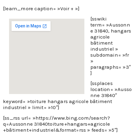
[learn_more caption= »Voir + »]
[sswiki
term= »Aussonn
e 31840, hangars
agricole
bâtiment
industriel »
subdomain= »fr
»
paragraphs= »3″
]
[ssplaces
location= »Ausso
nne 31840″
keyword= »toiture hangars agricole bâtiment
industriel » limit= »10″]
[ss_rss url= »https://www.bing.com/search?
q=Aussonne 31840toiture+hangars+agricole
+bâtiment+industriel&format=rss » feeds= »5″]