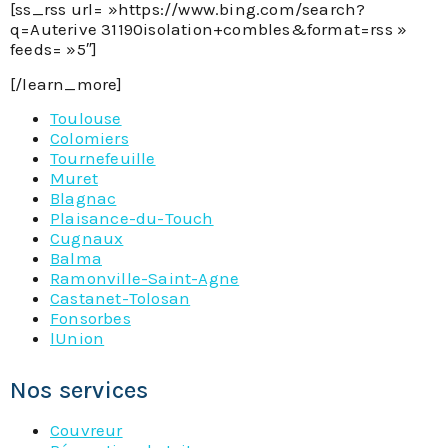
[ss_rss url= »https://www.bing.com/search?
q=Auterive 31190isolation+combles&format=rss »
feeds= »5″]
[/learn_more]
Toulouse
Colomiers
Tournefeuille
Muret
Blagnac
Plaisance-du-Touch
Cugnaux
Balma
Ramonville-Saint-Agne
Castanet-Tolosan
Fonsorbes
lUnion
Nos services
Couvreur