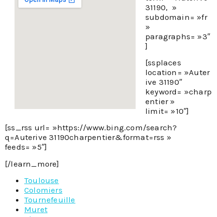
31190, »
subdomain= »fr
»
paragraphs= »3″
]
[ssplaces
location= »Auter
ive 31190″
keyword= »charp
entier »
limit= »10″]
[ss_rss url= »https://www.bing.com/search?
q=Auterive 31190charpentier&format=rss »
feeds= »5″]
[/learn_more]
Toulouse
Colomiers
Tournefeuille
Muret