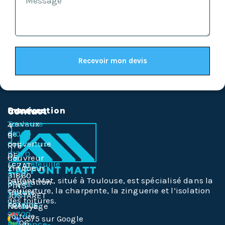
Recevoir mon devis
Services
Intervention
Contact
Travaux
Toulouse
4
de
31000
B
couverture
Colomiers
RTE
31770
DE
Couvreur
Tournefeuille
LEZAT
Zingueur
31170
31860
Laffont Mat, situé à Toulouse, est spécialisé dans la
Réparation
Muret
PINS-
couverture, la charpente, la zinguerie et l’isolation
Toiture
31600
JUSTARET
des toitures.
Blagnac
FRANCE
Nettoyage
31700
Toiture
5/5 sur Google
06
Plaisance-