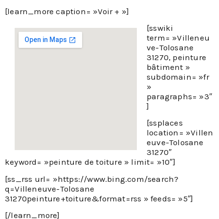
[learn_more caption= »Voir + »]
[sswiki
term= »Villeneu
ve-Tolosane
31270, peinture
bâtiment »
subdomain= »fr
»
paragraphs= »3″
]
[ssplaces
location= »Villen
euve-Tolosane
31270″
keyword= »peinture de toiture » limit= »10″]
[ss_rss url= »https://www.bing.com/search?
q=Villeneuve-Tolosane
31270peinture+toiture&format=rss » feeds= »5″]
[/learn_more]