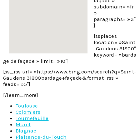
façade »
subdomain= »fr
»
paragraphs= »3″
]
[ssplaces
location= »Saint
-Gaudens 31800″
keyword= »barda
ge de façade » limit= »10″]
[ss_rss url= »https://www.bing.com/search?q=Saint-
Gaudens 31800bardage+façade&format=rss »
feeds= »5″]
[/learn_more]
Toulouse
Colomiers
Tournefeuille
Muret
Blagnac
Plaisance-du-Touch