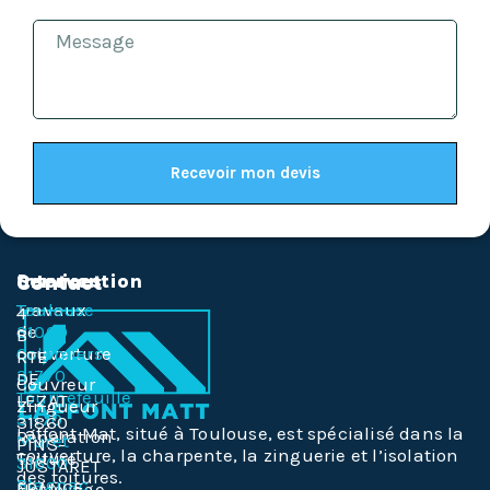
Recevoir mon devis
Services
Intervention
Contact
Travaux
Toulouse
4
de
31000
B
couverture
Colomiers
RTE
31770
DE
Couvreur
Tournefeuille
LEZAT
Zingueur
31170
31860
Laffont Mat, situé à Toulouse, est spécialisé dans la
Réparation
Muret
PINS-
couverture, la charpente, la zinguerie et l’isolation
Toiture
31600
JUSTARET
des toitures.
Blagnac
FRANCE
Nettoyage