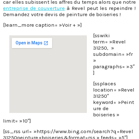
entreprise de couverture
à Revel peut les repeindre !
Demandez votre devis de peinture de boiseries !
[learn_more caption= »Voir + »]
[sswiki
term= »Revel
31250, »
subdomain= »fr
»
paragraphs= »3″
]
[ssplaces
location= »Revel
31250″
keyword= »Peint
ure de
boiseries »
limit= »10″]
[ss_rss url= »https://www.bing.com/search?q=Revel
31250peinture+boiseries&format=rss » feeds= »5″]