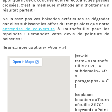
appliquant deux couches et en effectuant des passes
croisées. C’est la meilleure méthode afin d’obtenir un
résultat parfait !
Ne laissez pas vos boiseries extérieures se dégrader
entreprise de couverture
à Tournefeuille peut les
repeindre ! Demandez votre devis de peinture de
boiseries !
[learn_more caption= »Voir + »]
[sswiki
term= »Tournefe
uille 31170, »
subdomain= »fr
»
paragraphs= »3″
]
[ssplaces
location= »Tourn
efeuille 31170″
keyword= »Peint