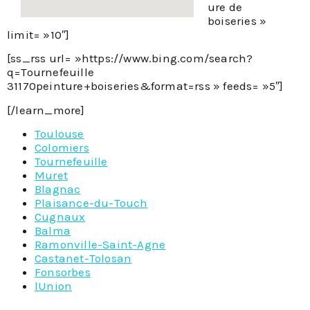
ure de
boiseries »
limit= »10″]
[ss_rss url= »https://www.bing.com/search?
q=Tournefeuille
31170peinture+boiseries&format=rss » feeds= »5″]
[/learn_more]
Toulouse
Colomiers
Tournefeuille
Muret
Blagnac
Plaisance-du-Touch
Cugnaux
Balma
Ramonville-Saint-Agne
Castanet-Tolosan
Fonsorbes
lUnion