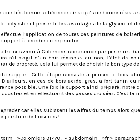
ente une très bonne adhérence ainsi qu’une bonne résistan
 de polyester et présente les avantages de la glycéro et de
 effectue l’application de toutes ces peintures de bois
u support à peindre ou repeindre.
, notre couvreur à Colomiers commence par poser un dia
e s’il s’agit d’un bois résineux ou non, l’état de celui
tat de propreté. Cela lui permet de choisir le bon type d
n du support. Cette étape consiste à poncer le bois af
 D’ailleurs, en cas de bois acide, gras, à fort tanin o
ence possible. Une fois le support ainsi préparé, notre 
couches et en effectuant des passes croisées. C’est la 
dégrader car elles subissent les affres du temps alors qu
e peinture de boiseries !
i term= »Colomiers 31770, » subdomain= »fr » paragraph