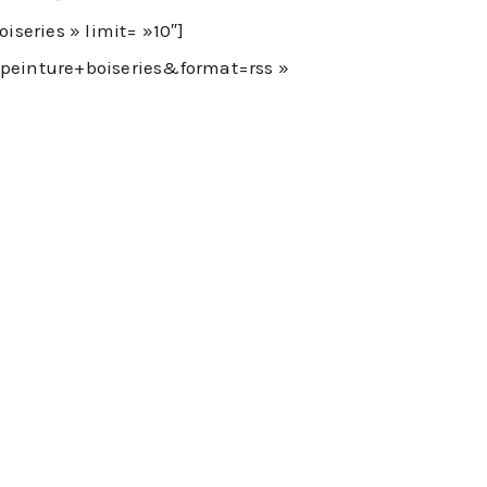
iseries » limit= »10″]
0peinture+boiseries&format=rss »