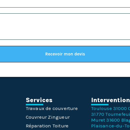
Recevoir mon devis
Services
Interventio
Travaux de couverture
Toulouse 31000
31770
Tournefeui
Couvreur Zingueur
Muret 31600
Bla
Réparation Toiture
Plaisance-du-T