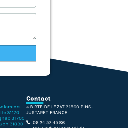
n
Contact
Colomiers
4 B RTE DE LEZAT 31860 PINS-
lle 31170
JUSTARET FRANCE
gnac 31700
06 24 57 45 86
ouch 31830
Du lundi au samedi de