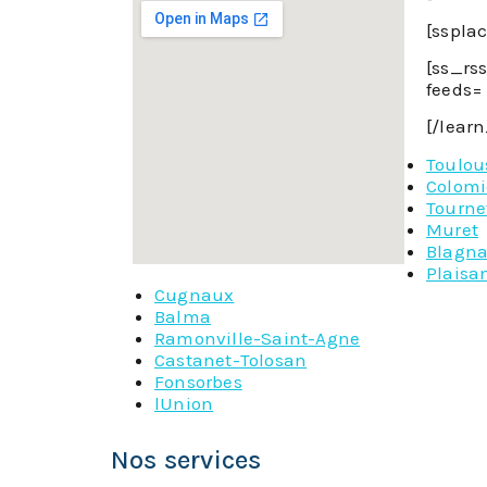
[sspla
[ss_rs
feeds= 
[/lear
Toulou
Colomi
Tourne
Muret
Blagn
Plaisa
Cugnaux
Balma
Ramonville-Saint-Agne
Castanet-Tolosan
Fonsorbes
lUnion
Nos services