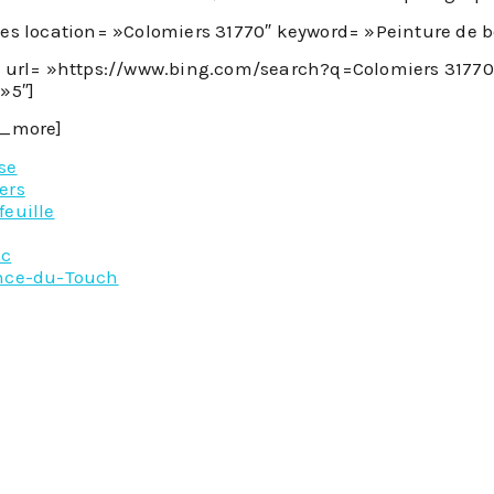
ces location= »Colomiers 31770″ keyword= »Peinture de bo
s url= »https://www.bing.com/search?q=Colomiers 3177
»5″]
n_more]
se
ers
feuille
ac
nce-du-Touch