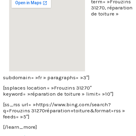
term= »Frouzins
31270, réparation
de toiture »
subdomain= »fr » paragraphs= »3″]
[ssplaces location= »Frouzins 31270″
keyword= »réparation de toiture » limit= »10″]
[ss_rss url= »https://www.bing.com/search?
q=Frouzins 31270réparation+toiture&format=rss »
feeds= »5″]
[/learn_more]