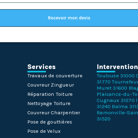
Recevoir mon devis
Services
Interventio
Travaux de couverture
Toulouse 31000
31770
Tournefeui
Couvreur Zingueur
Muret 31600
Bla
Réparation Toiture
Plaisance-du-T
Cugnaux 31270
Nettoyage Toiture
31240
Balma 311
Couvreur Charpentier
Ramonville-Sai
31520
Pose de gouttières
Pose de Velux