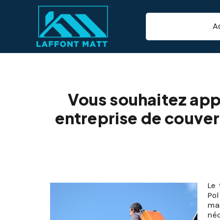
A
Traitement hydr
Vous souhaitez appo
entreprise de couve
Le 
Pol
mat
né