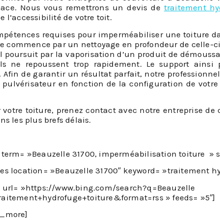
place. Nous vous remettrons un devis de
traitement hy
e l’accessibilité de votre toit.
mpétences requises pour imperméabiliser une toiture dans
 commence par un nettoyage en profondeur de celle-ci af
. Il poursuit par la vaporisation d’un produit de démouss
s ne repoussent trop rapidement. Le support ainsi pr
 Afin de garantir un résultat parfait, notre professionne
 pulvérisateur en fonction de la configuration de votre
 votre toiture, prenez contact avec notre entreprise de
s les plus brefs délais.
i term= »Beauzelle 31700, imperméabilisation toiture »
ces location= »Beauzelle 31700″ keyword= »traitement hyd
s url= »https://www.bing.com/search?q=Beauzelle
raitement+hydrofuge+toiture&format=rss » feeds= »5″]
n_more]