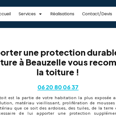
ccueil
Services
Réalisations
Contact/Devis
ofuge de toiture Beau
rter une protection durable
rture à Beauzelle vous rec
la toiture !
06 20 80 06 37
toit est la partie de votre habitation la plus exposée
lution, matériau vieillissant, prolifération de mousse
ériau que ce soit des ardoises, des tuiles, de la terre 
cessaire de lui apporter une protection supplém