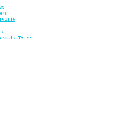
se
ers
feuille
ac
nce-du-Touch