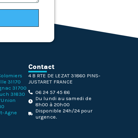
n
Contact
Colomiers
4 B RTE DE LEZAT 31860 PINS-
lle 31170
JUSTARET FRANCE
gnac 31700
06 24 57 45 86
ouch 31830
Du lundi au samedi de
l’Union
8h00 à 20h00
30
Disponible 24h/24 pour
nt-Agne
urgence.