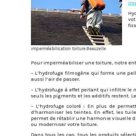
imp
Hyd
vot
fis
imperméabilisation toiture Beauzelle
Pour imperméabiliser une toiture, notre entr
– L’hydrofuge filmogène qui forme une pell
aussi l’air de passer.
– L’hydrofuge à effet perlant qui infiltre le
seuls les pigments et les additifs restent. L
– L’hydrofuge coloré : En plus de permet
d’harmoniser les teintes. En effet, les tu
permet de rétablir une harmonie visuelle de
ou moderniser votre toiture.
Dans tous les cas, tous les produits sélec