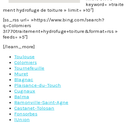
keyword= »traite
ment hydrofuge de toiture » limit= »10″]
[ss_rss url= »https://www.bing.com/search?
q=Colomiers
31770traitement+hydrofuge+toiture&format=rss »
feeds= »5″]
[/learn_more]
Toulouse
Colomiers
Tournefeuille
Muret
Blagnac
Plaisance-du-Touch
Cugnaux
Balma
Ramonville-Saint-Agne
Castanet-Tolosan
Fonsorbes
lUnion