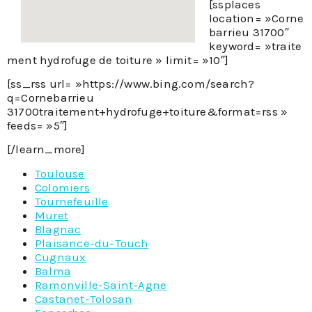
[ssplaces
location= »Corne
barrieu 31700″
keyword= »traite
ment hydrofuge de toiture » limit= »10″]
[ss_rss url= »https://www.bing.com/search?
q=Cornebarrieu
31700traitement+hydrofuge+toiture&format=rss »
feeds= »5″]
[/learn_more]
Toulouse
Colomiers
Tournefeuille
Muret
Blagnac
Plaisance-du-Touch
Cugnaux
Balma
Ramonville-Saint-Agne
Castanet-Tolosan