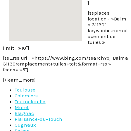
]
[ssplaces
location= »Balm
a 31130″
keyword= »rempl
acement de
tuiles »
limit= »10″]
[ss_rss url= »https://www.bing.com/search?q=Balma
31130remplacement+tuiles+toit&format=rss »
feeds= »5″]
[/learn_more]
Toulouse
Colomiers
Tournefeuille
Muret
Blagnac
Plaisance-du-Touch
Cugnaux
Balma