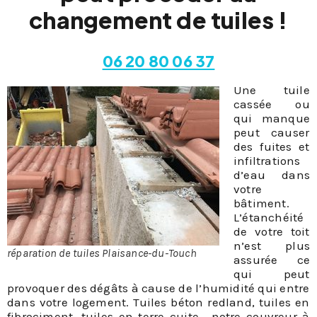
changement de tuiles !
06 20 80 06 37
Une tuile
cassée ou
qui manque
peut causer
des fuites et
infiltrations
d’eau dans
votre
bâtiment.
L’étanchéité
de votre toit
n’est plus
réparation de tuiles Plaisance-du-Touch
assurée ce
qui peut
provoquer des dégâts à cause de l’humidité qui entre
dans votre logement. Tuiles béton redland, tuiles en
fibrociment, tuiles en terre cuite… notre couvreur à