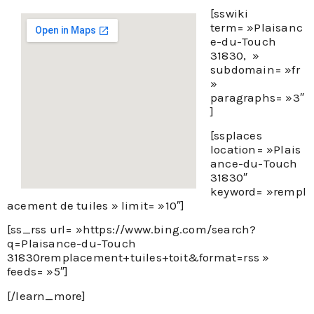
[sswiki
term= »Plaisanc
e-du-Touch
31830, »
subdomain= »fr
»
paragraphs= »3″
]
[ssplaces
location= »Plais
ance-du-Touch
31830″
keyword= »rempl
acement de tuiles » limit= »10″]
[ss_rss url= »https://www.bing.com/search?
q=Plaisance-du-Touch
31830remplacement+tuiles+toit&format=rss »
feeds= »5″]
[/learn_more]